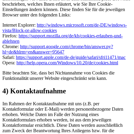
beschrieben, welches Ihnen erläutert, wie Sie Ihre Cookie-
Einstellungen ändern können. Diese finden Sie für die jeweiligen
Browser unter den folgenden Links:
Internet Explorer:
http://windows.microsoft.com/de-DE/windows-
vista/Block-or-allow-cookies
Firefox:
https://support.mozilla.org/de/kb/cookies-erlauben-und-
ablehnen
Chrome:
http://support.google.com/chrome/bin/answer.py?
hl=de&hlrm=en&answer=95647
Safari:
https://support.apple.com/de-de/guide/safari/sfri11471/mac
Opera:
http://help.opera.com/Windows/10.20/de/cookies.html
Bitte beachten Sie, dass bei Nichtannahme von Cookies die
Funktionalität unserer Website eingeschränkt sein kann.
4) Kontaktaufnahme
Im Rahmen der Kontaktaufnahme mit uns (z.B. per
Kontaktformular oder E-Mail) werden personenbezogene Daten
erhoben. Welche Daten im Falle der Nutzung eines
Kontaktformulars erhoben werden, ist aus dem jeweiligen
Kontaktformular ersichtlich. Diese Daten werden ausschließlich
zum Zweck der Beantwortung Ihres Anliegens bzw. für die