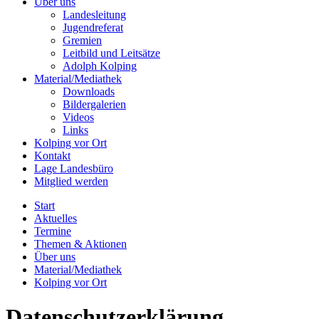
Über uns
Landesleitung
Jugendreferat
Gremien
Leitbild und Leitsätze
Adolph Kolping
Material/Mediathek
Downloads
Bildergalerien
Videos
Links
Kolping vor Ort
Kontakt
Lage Landesbüro
Mitglied werden
Start
Aktuelles
Termine
Themen & Aktionen
Über uns
Material/Mediathek
Kolping vor Ort
Datenschutzerklärung